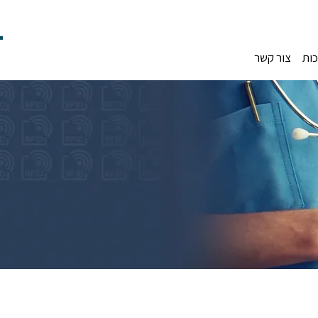
כות
צור קשר