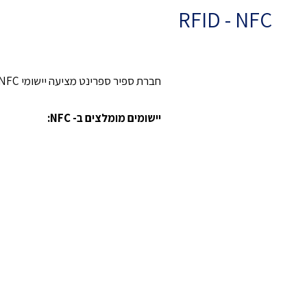
RFID - NFC
חברת ספיר ספרינט מציעה יישומי NFC רבים, כגון שיבוץ בפוסטרים, מבצעים, אריזות של סחורה קמעונאית וכיו"ב.
יישומים מומלצים ב- NFC: