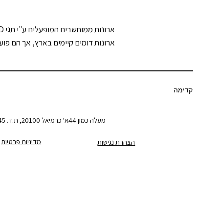
ארונות ממוחשבים המופעלים ע"י תגי RFID, מעדכנים את המחשב המנפק ואת המחשב במחסן על שינוי ברמות המלאי של הארון.
ארונות דומים קיימים בארץ, אך הם פועלי
קדימה
מעלה כמון 44א' כרמיאל 20100, ת.ד. 6245 | טלפון: 04-9583816 פקס: 04-9905579
מדיניות פרטיות
הצהרת נגישות